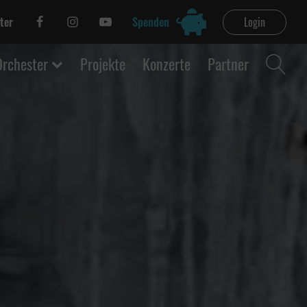
ter
Spenden
Login
Orchester
Projekte
Konzerte
Partner