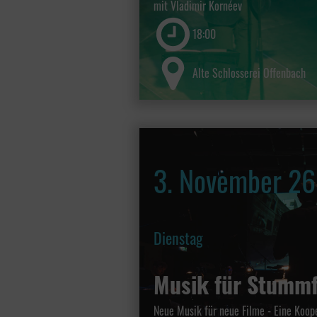
mit Vladimir Kornéev
18:00
Alte Schlosserei Offenbach
3. November 26
Dienstag
Musik für Stumm
Neue Musik für neue Filme - Eine Koop