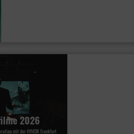
filme 2026
eration mit der HfMDK Frankfurt