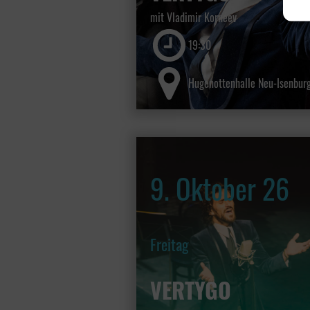
mit Vladimir Kornéev
19:30
Hugenottenhalle Neu-Isenbur
9. Oktober 26
Freitag
VERTYGO