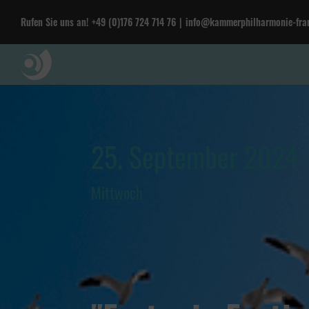
Rufen Sie uns an!
+49 (0)176 724 714 76
|
info@kammerphilharmonie-fran
25. September 2024
Mittwoch