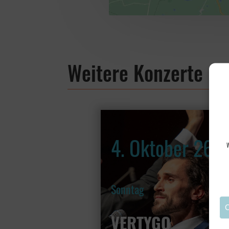
Weitere Konzerte
4. Oktober 26
W
Sonntag
C
VERTYGO