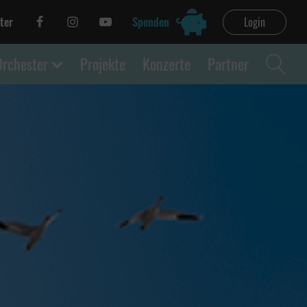
ter
Spenden
Login
Orchester
Projekte
Konzerte
Partner