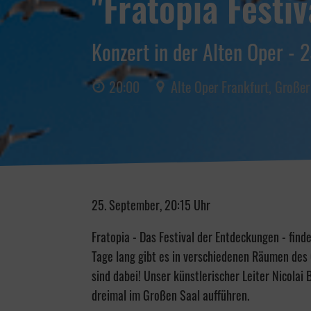
"Fratopia Festiv
Konzert in der Alten Oper - 
20:00
Alte Oper Frankfurt, Großer
25. September, 20:15 Uhr
Fratopia - Das Festival der Entdeckungen - find
Tage lang gibt es in verschiedenen Räumen des 
sind dabei! Unser künstlerischer Leiter Nicola
dreimal im Großen Saal aufführen.