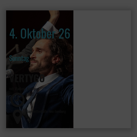
4. Oktober 26
Sonntag
VERTYGO
mit Vladimir Kornéev
19:30
Hugenottenhalle Neu-Isenburg