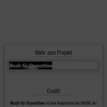
Mehr zum Projekt
Musik für Stummfilme
Musik für Stummfilme
Neue Musik für neue Filme –
unterhaltsam, politisch,
traditionell, zeitgenössisch
Credit
MEHR ERFAHREN
Musik für Stummfilme
ist eine Kooperation der HfMDK, der