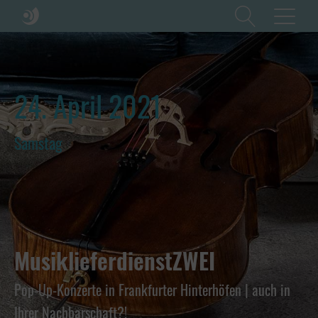
24. April 2021
Samstag
MusiklieferdienstZWEI
Pop-Up-Konzerte in Frankfurter Hinterhöfen | auch in
Ihrer Nachbarschaft?!