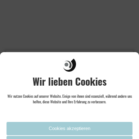
Mehr zum Projekt
MusiklieferdienstZWEI 2021
MusiklieferdienstZWEI 2021
Wir lieben Cookies
Pop-Up-Konzerte in Frankfurter
Hinterhöfen
Wir nutzen Cookies auf unserer Website. Einige von ihnen sind essenziell, während andere uns
helfen, diese Website und Ihre Erfahrung zu verbessern.
MEHR ERFAHREN
Credit
Ein Projekt der Kammerphilharmonie Frankfurt ermöglicht
Cookies akzeptieren
durch das Hessische Ministerium für Wissenschaft und Kunst,