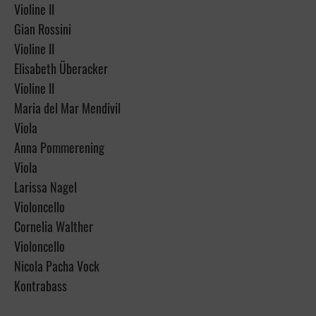
Violine II
Gian Rossini
Violine II
Elisabeth Überacker
Violine II
Maria del Mar Mendivil
Viola
Anna Pommerening
Viola
Larissa Nagel
Violoncello
Cornelia Walther
Violoncello
Nicola Pacha Vock
Kontrabass