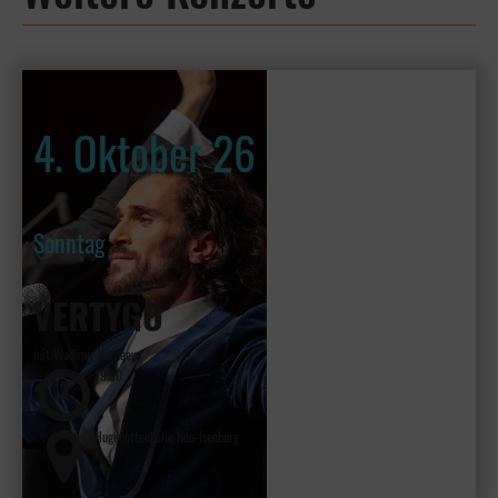
4. Oktober 26
Sonntag
VERTYGO
mit Vladimir Kornéev
19:30
Hugenottenhalle Neu-Isenburg