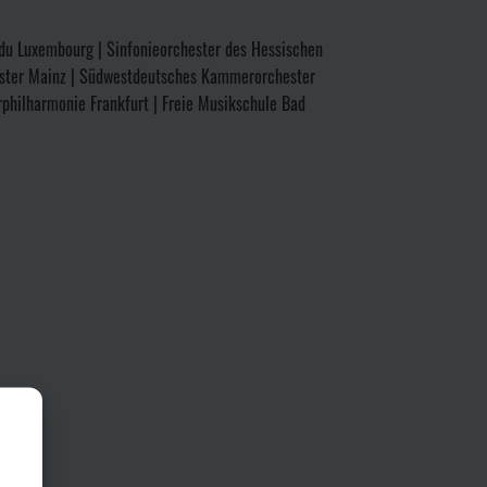
e du Luxembourg | Sinfonieorchester des Hessischen
ester Mainz | Südwestdeutsches Kammerorchester
philharmonie Frankfurt | Freie Musikschule Bad