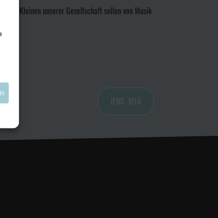
lem die Kleinen unserer Gesellschaft sollen von Musik
e
en
JENS
VITA