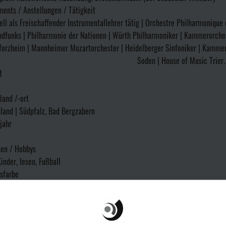
ents / Anstellungen / Tätigkeit
ell als Freischaffender Instrumentallehrer tätig | Orchestre Philharmoniqu
dfunks | Philharmonie der Nationen | Würth Philharmoniker | Kammerorch
forzheim | Mannheimer Mozartorchester | Heidelberger Sinfoniker | Kammer
Soden | House of Music Trier.
t
land /-ort
land | Südpfalz, Bad Bergzabern
jahr
sen / Hobbys
inder, lesen, Fußball
gsfarbe
stiere
 als Musiker*in wichtig ist