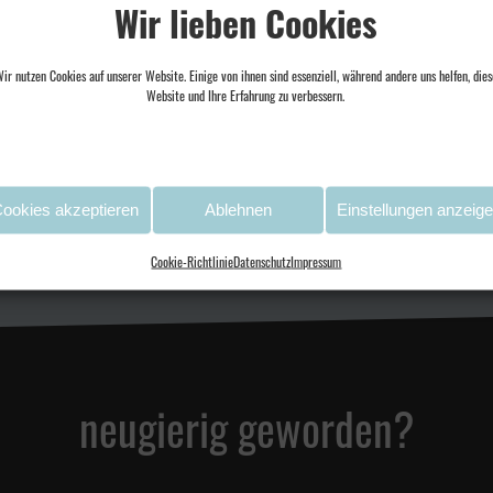
Wir lieben Cookies
t in erster Linie wichtig, dem Publikum was besonderes mit zu geben. Vor al
profitieren.
ir nutzen Cookies auf unserer Website. Einige von ihnen sind essenziell, während andere uns helfen, dies
 als Mensch wichtig ist
Website und Ihre Erfahrung zu verbessern.
keit, Offenheit, Gesundheit, Spaß & Freude am Leben
n, die wichtig für mich sind
amilie, meine Freunde
ookies akzeptieren
Ablehnen
Einstellungen anzeig
Cookie-Richtlinie
Datenschutz
Impressum
neugierig geworden?