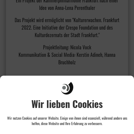
Ein Projekt der Kammerphilharmonie Frankfurt nach einer
Idee von Anna-Lena Perenthaler
Das Projekt wird ermöglicht von "Kulturerwachen. Frankfurt
2022. Eine Initiative der Crespo Foundation und des
Kulturdezernats der Stadt Frankfurt."
Projektleitung: Nicola Vock
Kommunikation & Social Media: Kerstin Adineh, Hanna
Bruchholz
Wir lieben Cookies
Wir nutzen Cookies auf unserer Website. Einige von ihnen sind essenziell, während andere uns
helfen, diese Website und Ihre Erfahrung zu verbessern.