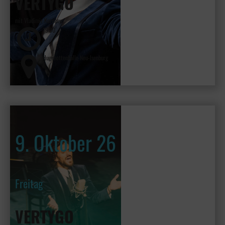
VERTYGO
mit Vladimir Kornéev
19:30
Hugenottenhalle Neu-Isenburg
9. Oktober 26
Freitag
VERTYGO