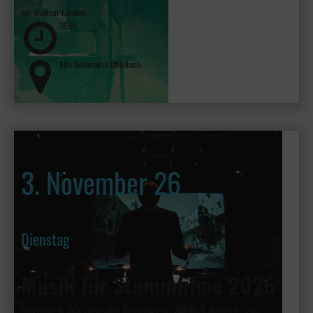
mit Vladimir Kornéev
18:00
Alte Schlosserei Offenbach
3. November 26
Dienstag
Musik für Stummfilme 2026
Neue Musik für neue Filme - Eine Kooperation mit der HfMDK Frankfurt