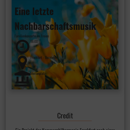
Eine letzte
Nachbarschaftsmusik
Familienkonzerte im Freien
16:00
Frankfurt - Bornheim
Merianplatz
Credit