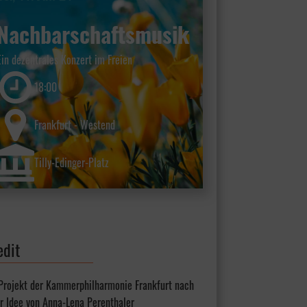
Nachbarschaftsmusik
Ein dezentrales Konzert im Freien
18:00
Frankfurt - Westend
Tilly-Edinger-Platz
edit
 Projekt der Kammerphilharmonie Frankfurt nach
r Idee von Anna-Lena Perenthaler