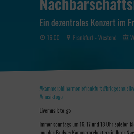
Nachbarschaft
Ein dezentrales Konzert im F
16:00
Frankfurt - Westend
W
#kammerphilharmoniefrankfurt #bridgesmusikv
#musiktogo
Livemusik to-go
Immer sonntags um 16, 17 und 18 Uhr spielen k
und des Bridges Kammerorchesters in Ihrer Nac