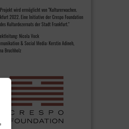
Projekt wird ermöglicht von "Kulturerwachen.
kfurt 2022. Eine Initiative der Crespo Foundation
des Kulturdezernats der Stadt Frankfurt."
ektleitung: Nicola Vock
munikation & Social Media: Kerstin Adineh,
na Bruchholz
e