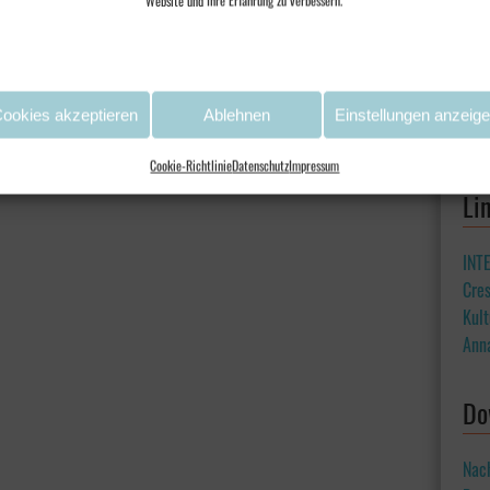
Website und Ihre Erfahrung zu verbessern.
ookies akzeptieren
Ablehnen
Einstellungen anzeig
Cookie-Richtlinie
Datenschutz
Impressum
Li
INT
Cre
Kult
Ann
Do
Nac