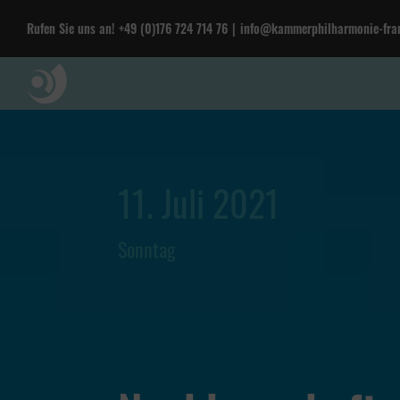
Rufen Sie uns an!
+49 (0)176 724 714 76
|
info@kammerphilharmonie-fran
11. Juli 2021
Sonntag