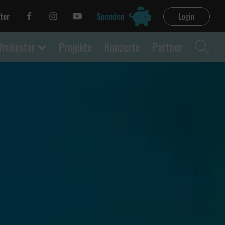
ter
Spenden
Login
Orchester
Projekte
Konzerte
Partner