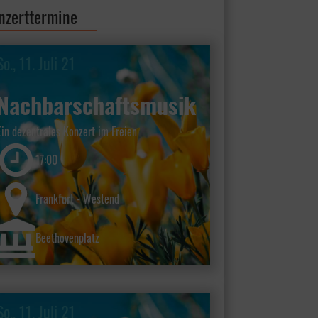
nzerttermine
So., 11. Juli 21
Nachbarschaftsmusik
Ein dezentrales Konzert im Freien
17:00
Frankfurt - Westend
Beethovenplatz
So., 11. Juli 21