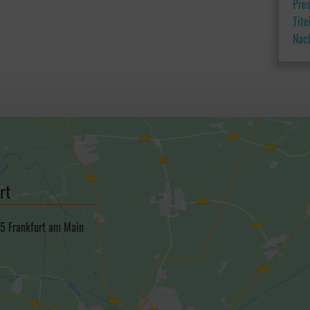
Pre
Tit
Nac
rt
5 Frankfurt am Main