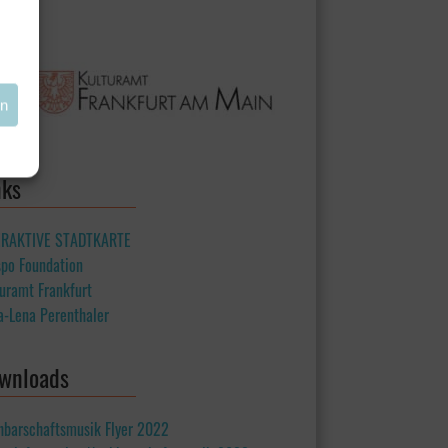
en
nks
ERAKTIVE STADTKARTE
spo Foundation
uramt Frankfurt
a-Lena Perenthaler
wnloads
hbarschaftsmusik Flyer 2022