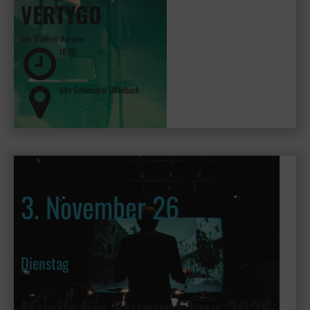
VERTYGO
mit Vladimir Kornéev
18:00
Alte Schlosserei Offenbach
3. November 26
Dienstag
Musik für Stummfilme 2026