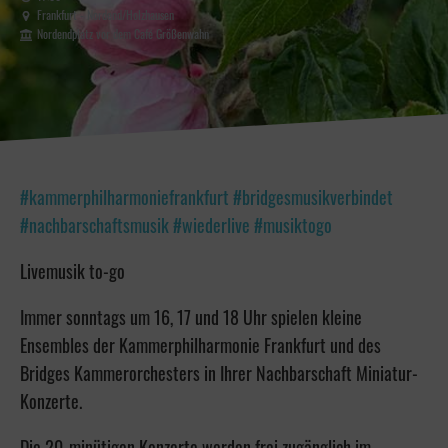
Frankfurt - Nordend/Holzhausen
Nordendplatz vor dem Café Größenwahn
#kammerphilharmoniefrankfurt #bridgesmusikverbindet
#nachbarschaftsmusik #wiederlive #musiktogo
Livemusik to-go
Immer sonntags um 16, 17 und 18 Uhr spielen kleine
Ensembles der Kammerphilharmonie Frankfurt und des
Bridges Kammerorchesters in Ihrer Nachbarschaft Miniatur-
Konzerte.
Die 20-minütigen Konzerte werden frei zugänglich im