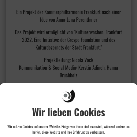
Ein Projekt der Kammerphilharmonie Frankfurt nach einer
Idee von Anna-Lena Perenthaler
Das Projekt wird ermöglicht von "Kulturerwachen. Frankfurt
2022. Eine Initiative der Crespo Foundation und des
Kulturdezernats der Stadt Frankfurt."
Projektleitung: Nicola Vock
Kommunikation & Social Media: Kerstin Adineh, Hanna
Bruchholz
Wir lieben Cookies
Wir nutzen Cookies auf unserer Website. Einige von ihnen sind essenziell, während andere uns
helfen, diese Website und Ihre Erfahrung zu verbessern.