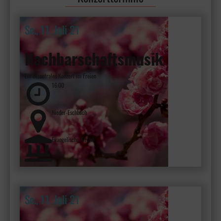
So., 11. Juli 21
Nachbarschaftsmusik
Ein dezentrales Konzert im Freien
16:00
Nieder-Eschbach
Evangelische Kirche
So., 11. Juli 21