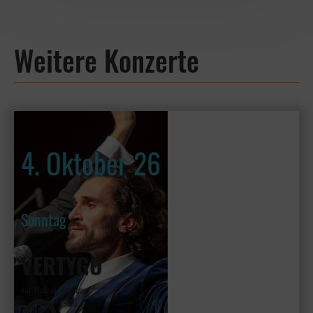
Weitere Konzerte
4. Oktober 26
Sonntag
VERTYGO
mit Vladimir Kornéev
19:30