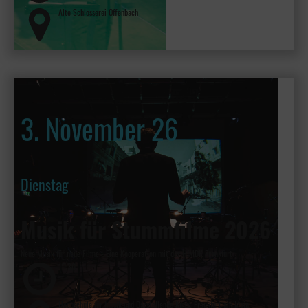
Alte Schlosserei Offenbach
3. November 26
Dienstag
Musik für Stummfilme 2026
Neue Musik für neue Filme - Eine Kooperation mit der HfMDK Frankfurt
19:30
Hochschule für Musik und Darstellende Kunst Frankfurt am Main