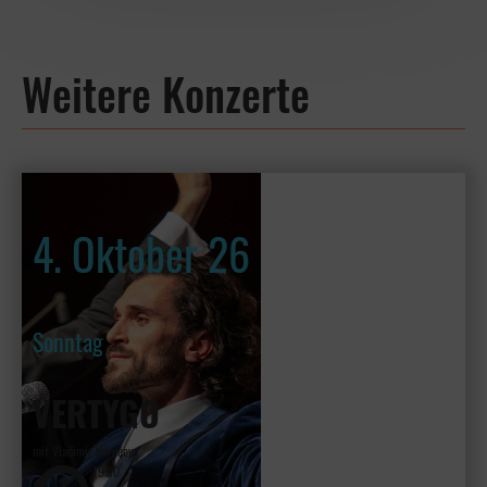
Weitere Konzerte
4. Oktober 26
Sonntag
VERTYGO
mit Vladimir Kornéev
19:30