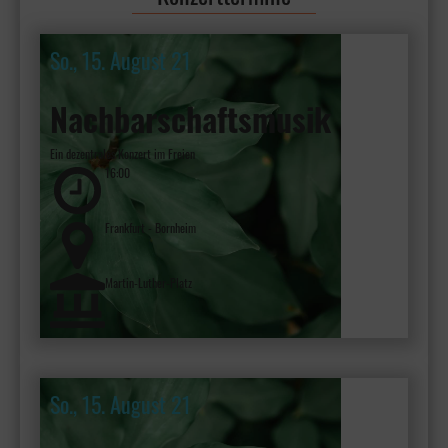
So., 15. August 21
Nachbarschaftsmusik
Ein dezentrales Konzert im Freien
16:00
Frankfurt - Bornheim
Martin-Luther-Platz
So., 15. August 21