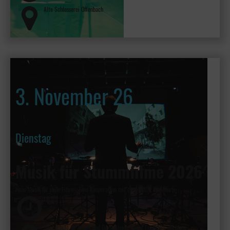
Alte Schlosserei Offenbach
3. November 26
Dienstag
Musik für Stummfilme 2026
Neue Musik für neue Filme - Eine Kooperation mit der HfMDK Frankfurt
19:30
Hochschule für Musik und Darstellende Kunst Frankfurt am Main