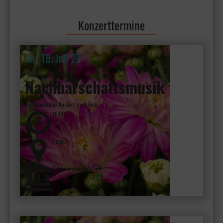
MEHR ERFAHREN
Konzerttermine
So., 18. Juli 21
Nachbarschaftsmusik
Ein dezentrales Konzert im Freien
16:00
Hanau
Goldschmiedeplatz