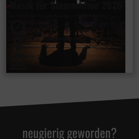
Musik für Stummfilme 2026
Neue Musik für neue Filme - Eine Kooperation mit der HfMDK Frankfurt
19:30
Hochschule für Musik und Darstellende Kunst Frankfurt am Main
kleiner Saal
neugierig geworden?