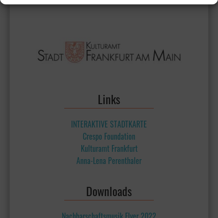
Links
INTERAKTIVE STADTKARTE
Crespo Foundation
Kulturamt Frankfurt
Anna-Lena Perenthaler
Downloads
Nachbarschaftsmusik Flyer 2022