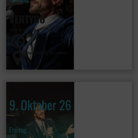
VERTYGO
mit Vladimir Kornéev
19:30
Hugenottenhalle Neu-Isenburg
9. Oktober 26
Freitag