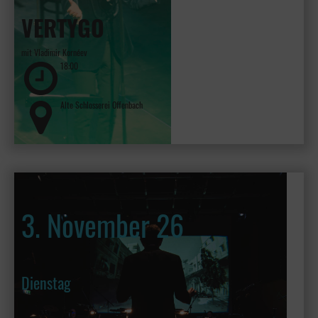
VERTYGO
mit Vladimir Kornéev
18:00
Alte Schlosserei Offenbach
3. November 26
Dienstag