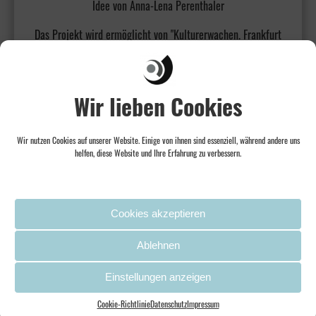
Idee von Anna-Lena Perenthaler
Das Projekt wird ermöglicht von "Kulturerwachen. Frankfurt
2022. Eine Initiative der Crespo Foundation und des
Kulturdezernats der Stadt Frankfurt."
Wir lieben Cookies
Projektleitung: Nicola Vock
Kommunikation & Social Media: Kerstin Adineh, Hanna
Bruchholz
Wir nutzen Cookies auf unserer Website. Einige von ihnen sind essenziell, während andere uns
helfen, diese Website und Ihre Erfahrung zu verbessern.
Cookies akzeptieren
Ablehnen
Einstellungen anzeigen
Cookie-Richtlinie
Datenschutz
Impressum