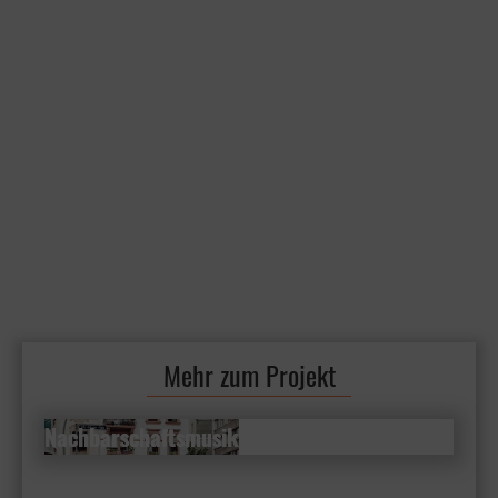
Mehr zum Projekt
Nachbarschaftsmusik
Nachbarschaftsmusik
Familienkonzerte im Freien