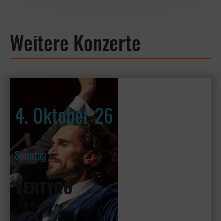
Weitere Konzerte
4. Oktober 26
Sonntag
VERTYGO
mit Vladimir Kornéev
19:30