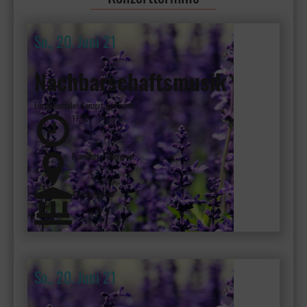
So., 20. Juni 21
Nachbarschaftsmusik
Ein dezentrales Konzert im Freien
17:00
Frankfurt - Oberursel
Adenauerallee
So., 20. Juni 21