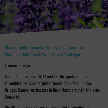
Frankfurt - Oberursel
Platz des 17. Juni
#kammerphilharmoniefrankfurt #bridgesmusikverbindet
#nachbarschaftsmusik #wiederlive #musiktogo
Livemusik to-go
Immer sonntags um 16, 17 und 18 Uhr spielen kleine
Ensembles der Kammerphilharmonie Frankfurt und des
Bridges Kammerorchesters in Ihrer Nachbarschaft Miniatur-
Konzerte.
Die 20-minütigen Konzerte werden frei zugänglich im