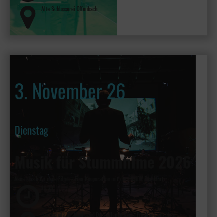
Alte Schlosserei Offenbach
3. November 26
Dienstag
Musik für Stummfilme 2026
Neue Musik für neue Filme - Eine Kooperation mit der HfMDK Frankfurt
19:30
Hochschule für Musik und Darstellende Kunst Frankfurt am Main