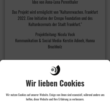
Idee von Anna-Lena Perenthaler
Das Projekt wird ermöglicht von "Kulturerwachen. Frankfurt
2022. Eine Initiative der Crespo Foundation und des
Kulturdezernats der Stadt Frankfurt."
Projektleitung: Nicola Vock
Kommunikation & Social Media: Kerstin Adineh, Hanna
Bruchholz
Wir lieben Cookies
Wir nutzen Cookies auf unserer Website. Einige von ihnen sind essenziell, während andere uns
helfen, diese Website und Ihre Erfahrung zu verbessern.