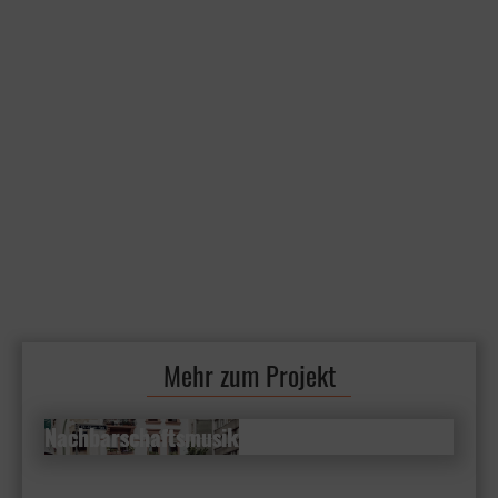
Mehr zum Projekt
Nachbarschaftsmusik
Nachbarschaftsmusik
Familienkonzerte im Freien