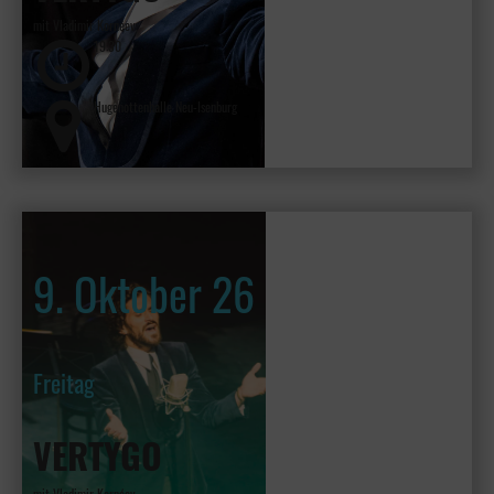
mit Vladimir Kornéev
19:30
Hugenottenhalle Neu-Isenburg
9. Oktober 26
Freitag
VERTYGO
mit Vladimir Kornéev