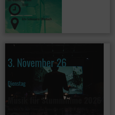
18:00
Alte Schlosserei Offenbach
3. November 26
Dienstag
Musik für Stummfilme 2026
Neue Musik für neue Filme - Eine Kooperation mit der HfMDK Frankfurt
19:30