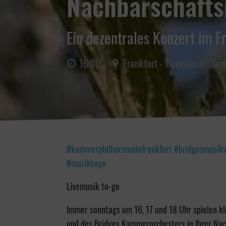
Nachbarschaft
Ein dezentrales Konzert im F
16:00
Frankfurt - Dornbusch/Gin
#kammerphilharmoniefrankfurt #bridgesmusikv
#musiktogo
Livemusik to-go
Immer sonntags um 16, 17 und 18 Uhr spielen k
und des Bridges Kammerorchesters in Ihrer Nac