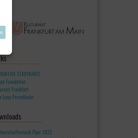
en
nks
ERAKTIVE STADTKARTE
spo Foundation
uramt Frankfurt
a-Lena Perenthaler
wnloads
hbarschaftsmusik Flyer 2022