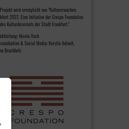
Projekt wird ermöglicht von "Kulturerwachen.
kfurt 2022. Eine Initiative der Crespo Foundation
des Kulturdezernats der Stadt Frankfurt."
ektleitung: Nicola Vock
munikation & Social Media: Kerstin Adineh,
na Bruchholz
e