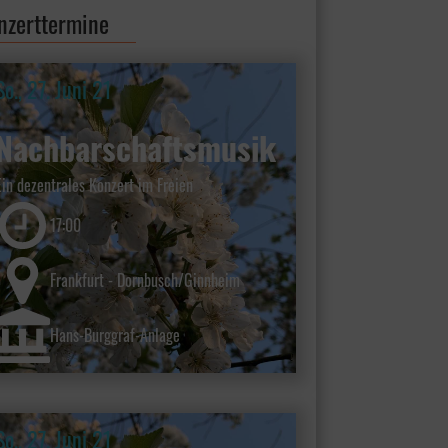
nzerttermine
So., 27. Juni 21
Nachbarschaftsmusik
Ein dezentrales Konzert im Freien
17:00
Frankfurt - Dornbusch/Ginnheim
Hans-Burggraf-Anlage
So., 27. Juni 21