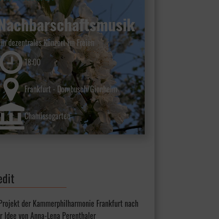
Nachbarschaftsmusik
Ein dezentrales Konzert im Freien
18:00
Frankfurt - Dornbusch/Ginnheim
Chamissogarten
edit
 Projekt der Kammerphilharmonie Frankfurt nach
r Idee von Anna-Lena Perenthaler