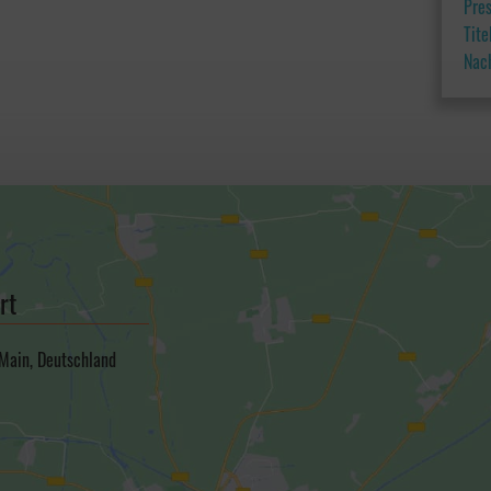
Pre
Tit
Nac
rt
 Main, Deutschland