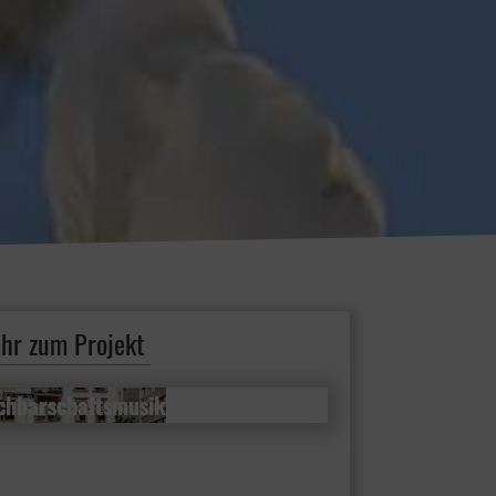
hr zum Projekt
chbarschaftsmusik
chbarschaftsmusik
lienkonzerte im Freien
MEHR ERFAHREN