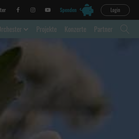
ter
Spenden
Login
Orchester
Projekte
Konzerte
Partner