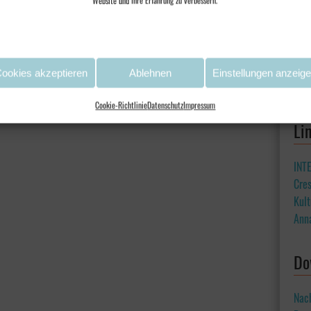
Website und Ihre Erfahrung zu verbessern.
ookies akzeptieren
Ablehnen
Einstellungen anzeig
Cookie-Richtlinie
Datenschutz
Impressum
Li
INT
Cre
Kult
Ann
Do
Nac