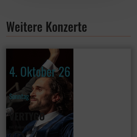
Weitere Konzerte
4. Oktober 26
Sonntag
VERTYGO
mit Vladimir Kornéev
19:30