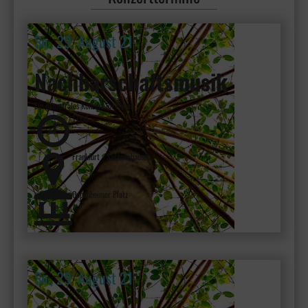
So., 29. August 21
Nachbarschaftsmusik
Ein dezentrales Konzert im Freien
17:00
Frankfurt - Sachsenhausen
Oppenheimer Platz
So., 29. August 21