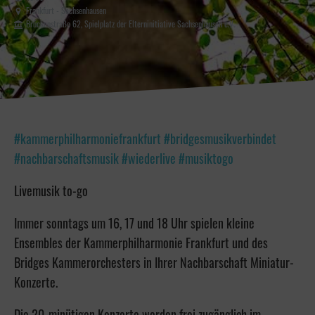
Frankfurt - Sachsenhausen
Brückenstraße 62, Spielplatz der Elterninitiative Sachsenhausen e.V.
#kammerphilharmoniefrankfurt #bridgesmusikverbindet
#nachbarschaftsmusik #wiederlive #musiktogo
Livemusik to-go
Immer sonntags um 16, 17 und 18 Uhr spielen kleine
Ensembles der Kammerphilharmonie Frankfurt und des
Bridges Kammerorchesters in Ihrer Nachbarschaft Miniatur-
Konzerte.
Die 20-minütigen Konzerte werden frei zugänglich im