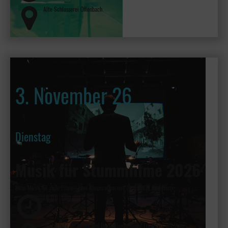
Alte Schlosserei Offenbach
3. November 26
Dienstag
Musik für Stummfilme 2026
Neue Musik für neue Filme - Eine Kooperation mit der HfMDK Frankfurt
19:30
Hochschule für Musik und Darstellende Kunst Frankfurt am Main