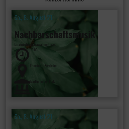
So., 8. August 21
Nachbarschaftsmusik
Ein dezentrales Konzert im Freien
16:00
Frankfurt - Bornheim
Martin-Luther-Platz
So., 8. August 21