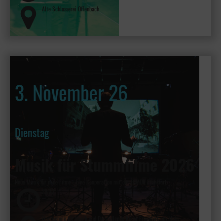
Alte Schlosserei Offenbach
3. November 26
Dienstag
Musik für Stummfilme 2026
Neue Musik für neue Filme - Eine Kooperation mit der HfMDK Frankfurt
19:30
Hochschule für Musik und Darstellende Kunst Frankfurt am Main