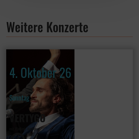
Weitere Konzerte
4. Oktober 26
Sonntag
VERTYGO
mit Vladimir Kornéev
19:30