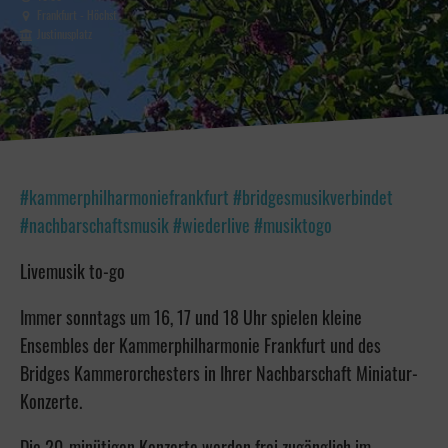
Frankfurt - Höchst
Justinusplatz
#kammerphilharmoniefrankfurt #bridgesmusikverbindet
#nachbarschaftsmusik #wiederlive #musiktogo
Livemusik to-go
Immer sonntags um 16, 17 und 18 Uhr spielen kleine
Ensembles der Kammerphilharmonie Frankfurt und des
Bridges Kammerorchesters in Ihrer Nachbarschaft Miniatur-
Konzerte.
Die 20-minütigen Konzerte werden frei zugänglich im