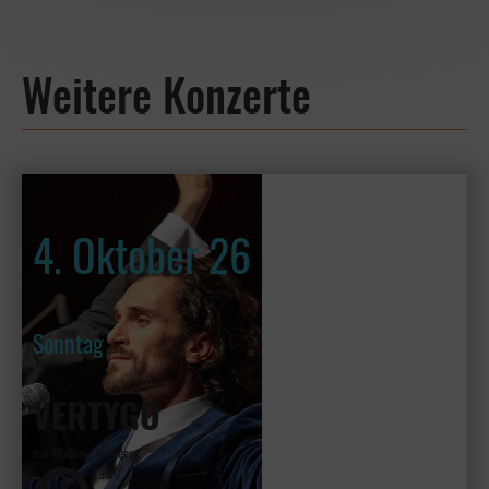
Weitere Konzerte
4. Oktober 26
Sonntag
VERTYGO
mit Vladimir Kornéev
19:30