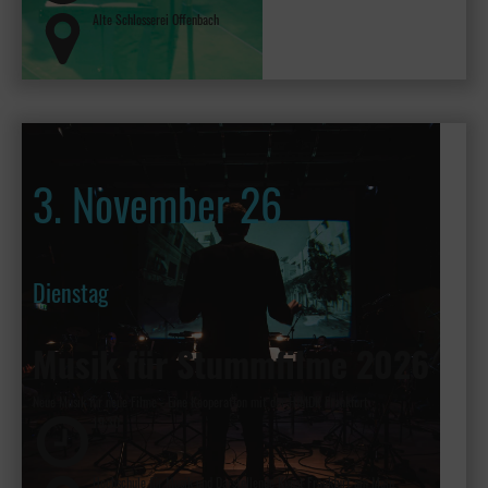
Alte Schlosserei Offenbach
3. November 26
Dienstag
Musik für Stummfilme 2026
Neue Musik für neue Filme - Eine Kooperation mit der HfMDK Frankfurt
19:30
Hochschule für Musik und Darstellende Kunst Frankfurt am Main