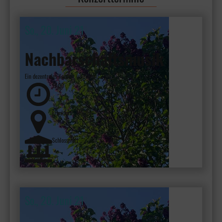
So., 20. Juni 21
Nachbarschaftsmusik
Ein dezentrales Konzert im Freien
17:00
Frankfurt - Höchst
Schlossplatz
So., 20. Juni 21