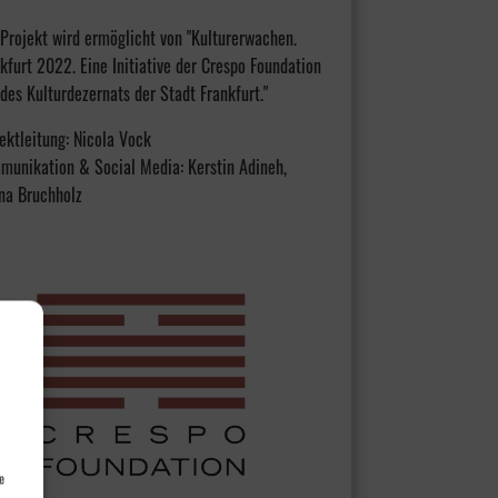
Projekt wird ermöglicht von "Kulturerwachen.
kfurt 2022. Eine Initiative der Crespo Foundation
des Kulturdezernats der Stadt Frankfurt."
ektleitung: Nicola Vock
munikation & Social Media: Kerstin Adineh,
na Bruchholz
e