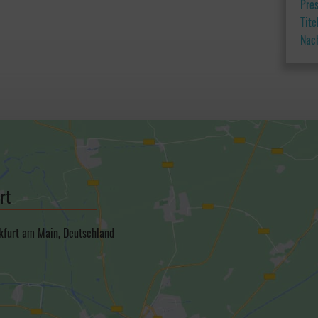
Pre
Tit
Nac
rt
kfurt am Main, Deutschland