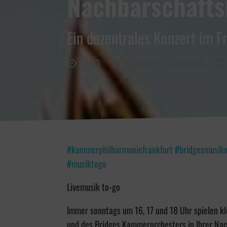
Nachbarschaft
Ein dezentrales Konzert im F
17:00
Frankfurt - Dornbusch
#kammerphilharmoniefrankfurt #bridgesmusikv
#musiktogo
Livemusik to-go
Immer sonntags um 16, 17 und 18 Uhr spielen k
und des Bridges Kammerorchesters in Ihrer Nac