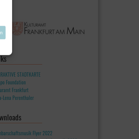
en
nks
ERAKTIVE STADTKARTE
spo Foundation
uramt Frankfurt
a-Lena Perenthaler
wnloads
hbarschaftsmusik Flyer 2022