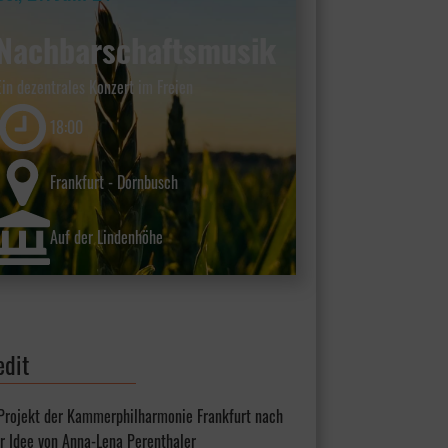
Nachbarschaftsmusik
Ein dezentrales Konzert im Freien
18:00
Frankfurt - Dornbusch
Auf der Lindenhöhe
edit
 Projekt der Kammerphilharmonie Frankfurt nach
r Idee von Anna-Lena Perenthaler