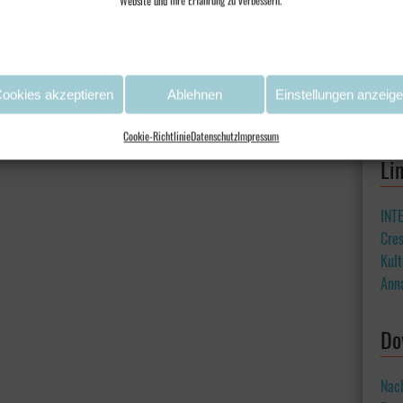
Website und Ihre Erfahrung zu verbessern.
ookies akzeptieren
Ablehnen
Einstellungen anzeig
Cookie-Richtlinie
Datenschutz
Impressum
Li
INT
Cre
Kult
Ann
Do
Nac