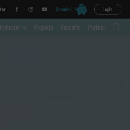
ter
Spenden
Login
Orchester
Projekte
Konzerte
Partner