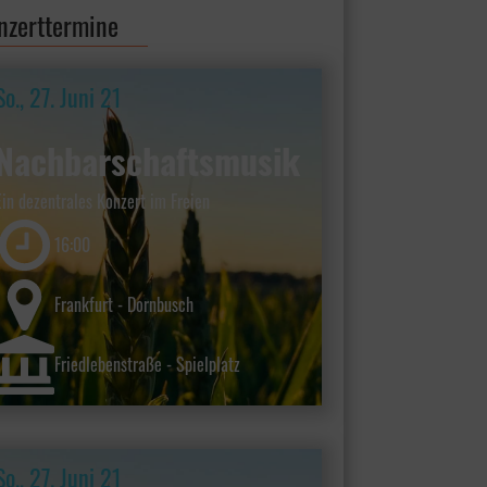
nzerttermine
So., 27. Juni 21
Nachbarschaftsmusik
Ein dezentrales Konzert im Freien
16:00
Frankfurt - Dornbusch
Friedlebenstraße - Spielplatz
So., 27. Juni 21