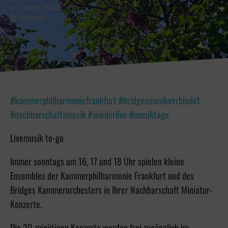
Frankfurt - Höchst
Schlossplatz
#kammerphilharmoniefrankfurt #bridgesmusikverbindet
#nachbarschaftsmusik #wiederlive #musiktogo
Livemusik to-go
Immer sonntags um 16, 17 und 18 Uhr spielen kleine
Ensembles der Kammerphilharmonie Frankfurt und des
Bridges Kammerorchesters in Ihrer Nachbarschaft Miniatur-
Konzerte.
Die 20-minütigen Konzerte werden frei zugänglich im