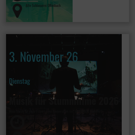
Alte Schlosserei Offenbach
3. November 26
Dienstag
Musik für Stummfilme 2026
Neue Musik für neue Filme - Eine Kooperation mit der HfMDK Frankfurt
19:30
Hochschule für Musik und Darstellende Kunst Frankfurt am Main