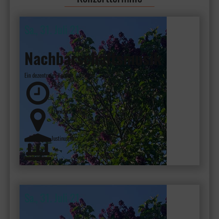
Sa., 31. Juli 21
Nachbarschaftsmusik
Ein dezentrales Konzert im Freien
16:00
Frankfurt - Höchst
Justinusplatz
Sa., 31. Juli 21