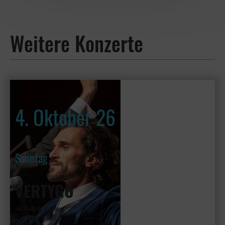
Weitere Konzerte
4. Oktober 26
Sonntag
VERTYGO
mit Vladimir Kornéev
19:30