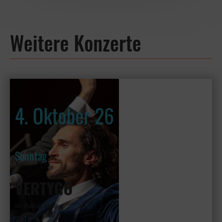
Weitere Konzerte
4. Oktober 26
Sonntag
VERTYGO
mit Vladimir Kornéev
19:30