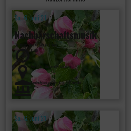
So., 6. Juni 21
Nachbarschaftsmusik
Ein dezentrales Konzert im Freien
17:00
Frankfurt - Nordend/Holzhausen
Nordendplatz vor dem Café Größenwahn
So., 6. Juni 21