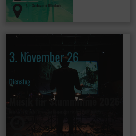
Alte Schlosserei Offenbach
3. November 26
Dienstag
Musik für Stummfilme 2026
Neue Musik für neue Filme - Eine Kooperation mit der HfMDK Frankfurt
19:30
Hochschule für Musik und Darstellende Kunst Frankfurt am Main