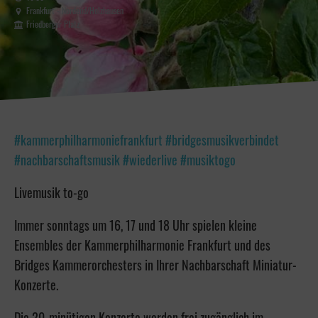
Frankfurt - Nordend/Holzhausen
Friedberger Platz
#kammerphilharmoniefrankfurt #bridgesmusikverbindet
#nachbarschaftsmusik #wiederlive #musiktogo
Livemusik to-go
Immer sonntags um 16, 17 und 18 Uhr spielen kleine
Ensembles der Kammerphilharmonie Frankfurt und des
Bridges Kammerorchesters in Ihrer Nachbarschaft Miniatur-
Konzerte.
Die 20-minütigen Konzerte werden frei zugänglich im