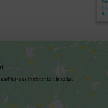
Pre
Tit
Nac
rt
gasse/Friesengasse, Frankfurt am Main, Deutschland