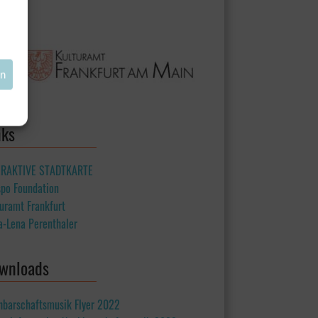
en
nks
ERAKTIVE STADTKARTE
spo Foundation
uramt Frankfurt
a-Lena Perenthaler
wnloads
hbarschaftsmusik Flyer 2022