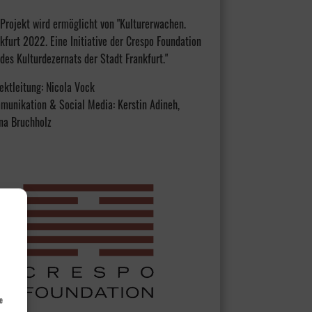
Projekt wird ermöglicht von "Kulturerwachen.
kfurt 2022. Eine Initiative der Crespo Foundation
des Kulturdezernats der Stadt Frankfurt."
ektleitung: Nicola Vock
munikation & Social Media: Kerstin Adineh,
na Bruchholz
e