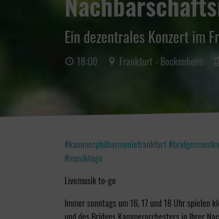
Nachbarschaft
Ein dezentrales Konzert im F
18:00
Frankfurt - Bockenheim
#kammerphilharmoniefrankfurt #bridgesmusikv
#musiktogo
Livemusik to-go
Immer sonntags um 16, 17 und 18 Uhr spielen k
und des Bridges Kammerorchesters in Ihrer Nac