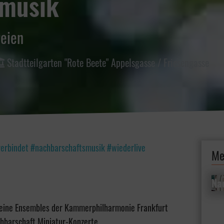
smusik
reien
Stadtteilgarten "Rote Beete" Appelsgasse / Friesengasse
erbindet #nachbarschaftsmusik #wiederlive
Me
Na
Na
Fami
leine Ensembles der Kammerphilharmonie Frankfurt
hbarschaft Miniatur-Konzerte.