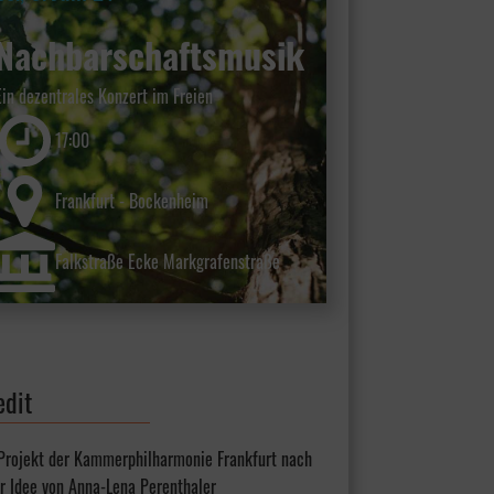
Nachbarschaftsmusik
Ein dezentrales Konzert im Freien
17:00
Frankfurt - Bockenheim
Falkstraße Ecke Markgrafenstraße
edit
 Projekt der Kammerphilharmonie Frankfurt nach
r Idee von Anna-Lena Perenthaler