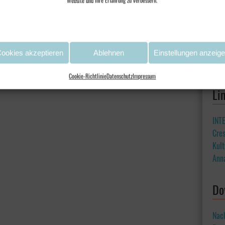
Website und Ihre Erfahrung zu verbessern.
ookies akzeptieren
Ablehnen
Einstellungen anzeig
Cookie-Richtlinie
Datenschutz
Impressum
Li
INT
Cre
Kult
Ann
Do
Nac