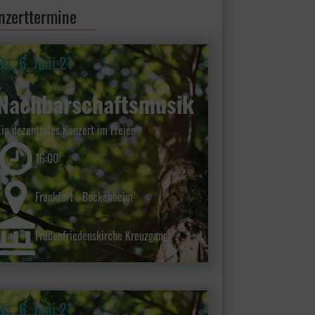
nzerttermine
So., 6. Juni 21
Nachbarschaftsmusik
Ein dezentrales Konzert im Freien
16:00
Frankfurt - Bockenheim
Frauenfriedenskirche Kreuzgang
So., 6. Juni 21