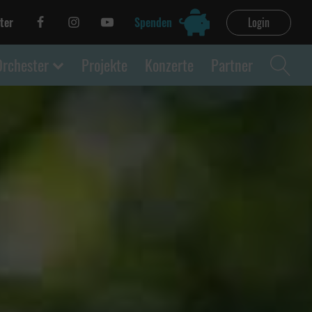
ter
Spenden
Login
Orchester
Projekte
Konzerte
Partner