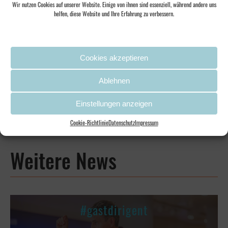
Wir nutzen Cookies auf unserer Website. Einige von ihnen sind essenziell, während andere uns
helfen, diese Website und Ihre Erfahrung zu verbessern.
Mehr zum Projekt
Cookies akzeptieren
Musiklieferdienst KiTa
Musiklieferdienst KiTa
Livemusik zum Mitmachen für
Ablehnen
3 bis 6 Jährige
Einstellungen anzeigen
MEHR ERFAHREN
Cookie-Richtlinie
Datenschutz
Impressum
Weitere News
#gastdirigent