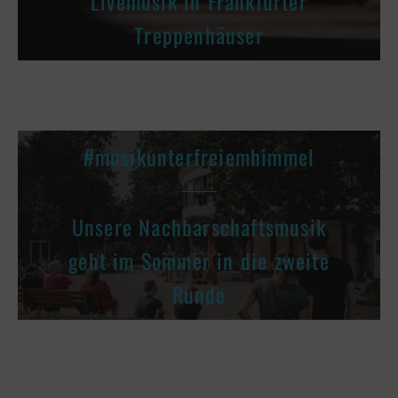
Livemusik in Frankfurter
Treppenhäuser
#musikunterfreiemhimmel
Unsere Nachbarschaftsmusik
geht im Sommer in die zweite
Runde