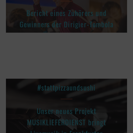
Bericht eines Zuhörers und
Gewinners der Dirigier-Tombola
#stattpizzaundsushi
Unser neues Projekt
MUSIKLIEFERDIENST bringt