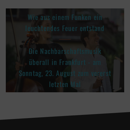
Wie aus einem Funken ein
leuchtendes Feuer entstand
Die Nachbarschaftsmusik
überall in Frankfurt - am
Sonntag, 23. August zum vorerst
letzten Mal