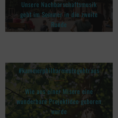
Unsere Nachbarschaftsmusik
geht im Sommer in die zweite
Runde
#kammerphilharmoniegehtraus
Wie aus einer Misere eine
wunderbare Projektidee geboren
wurde