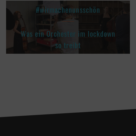
#wirmachenunsschön
Was ein Orchester im lockdown
so treibt